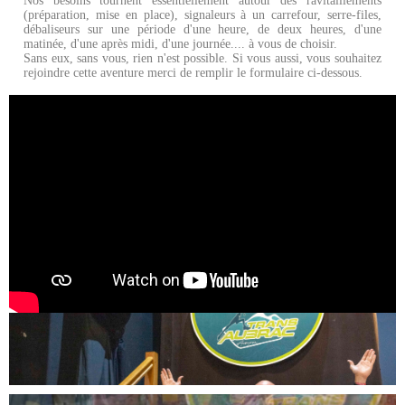
Nos besoins tournent essentiellement autour des ravitaillements
(préparation, mise en place), signaleurs à un carrefour, serre-files,
débaliseurs sur une période d'une heure, de deux heures, d'une
matinée, d'une après midi, d'une journée.... à vous de choisir.
Sans eux, sans vous, rien n'est possible. Si vous aussi, vous souhaitez
rejoindre cette aventure merci de remplir le formulaire ci-dessous.