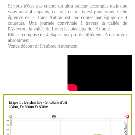
Si vous n'êtes pas encore un ultra traileur accomplis mais que
vous avez 4 copains, ce trail en relais est pour vous. Cette
épreuve de la Trans Aubrac est une course par équipe de 4
coureurs. Une journée conviviale à travers la vallée de
l'Aveyron, la vallée du Lot et les plateaux de l'Aubrac.
Elle se compose de 4 étapes aux profils différents. A découvrir
absolument.
Venez découvrir l'Aubrac Autrement
Etape 1 : Bertholène - St Côme d'olt
23km, D+600m D-830m