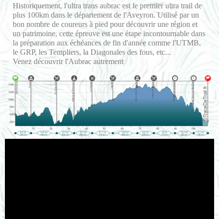
Historiquement, l'ultra trans aubrac est le premier ultra trail de
plus 100km dans le département de l'Aveyron. Utilisé par un
bon nombre de coureurs à pied pour découvrir une région et
un patrimoine, cette épreuve est une étape incontournable dans
la préparation aux échéances de fin d'année comme l'UTMB,
le GRP, les Templiers, la Diagonales des fous, etc...
Venez découvrir l'Aubrac autrement