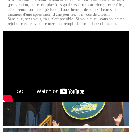
Nos besoins tournent essentiellement autour des ravitaillements
(préparation, mise en place), signaleurs à un carrefour, serre-files,
débaliseurs sur une période d'une heure, de deux heures, d'une
matinée, d'une après midi, d'une journée.... à vous de choisir.
Sans eux, sans vous, rien n'est possible. Si vous aussi, vous souhaitez
rejoindre cette aventure merci de remplir le formulaire ci-dessous.