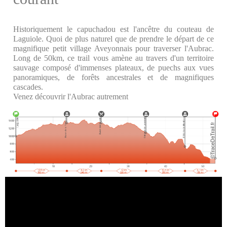
Historiquement le capuchadou est l'ancêtre du couteau de
Laguiole. Quoi de plus naturel que de prendre le départ de ce
magnifique petit village Aveyonnais pour traverser l'Aubrac.
Long de 50km, ce trail vous amène au travers d'un territoire
sauvage composé d'immenses plateaux, de puechs aux vues
panoramiques, de forêts ancestrales et de magnifiques
cascades.
Venez découvrir l'Aubrac autrement